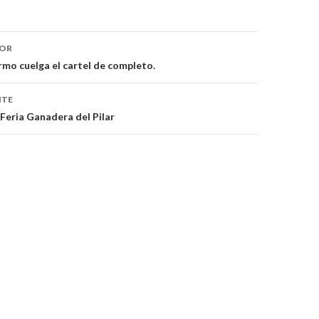
IOR
ón
rmo cuelga el cartel de completo.
NTE
eria Ganadera del Pilar