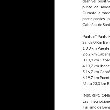
desnivel positiv
punto de salid
Durante la marc
participantes 
Cabañas de Sant
Punto nº Punto k
Salida 0 Km Ben
1 3,3 km Puente
2 6,2 km Cabaña
3 10,9 km Caba
4 13,7 km Ibonet
5 16,7 km Cabañ
6 19,7 km Puent
Meta 23,0 km B
INSCRIPCIONE
Las inscripcio
Turismo de Bena