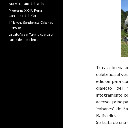
Nueva cabaña del Dalliu
Programa XXXV Feria
Ganadera del Pilar
II Marcha Senderista Cabanes
de Estós
La cabaña del Turmo cuelga el
cartel de completo.
Tras la buena a
celebrada el ve
edición para co
dialecto del 
íntegramente po
acceso princip
‘cabanes’ de S
Batisielles.
Se trata de una