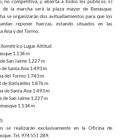
o, no competitiva, y abierta a todos los públicos. El
a de la marcha será la plaza mayor de Benasque.
ha se organizarán dos avituallamientos para que los
puedan reponer fuerzas, estando situados en las
a Ana y del Tormo.
ilométrico Lugar Altitud
asque 1.134 m
 de San Jaime 1.227 m
 de Santa Ana 1.493 m
ña del Tormo 1.743 m
 de Batisielles 1.876 m
a de Santa Ana 1.493 m
e de San Jaime 1.227 m
enasque 1.134 m
S
nes se realizarán exclusivamente en la Oficina de
sque. Tel. 974 551 289.