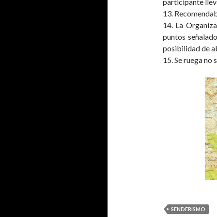
participante lle
13. Recomendabl
14. La Organiza
puntos señalados
posibilidad de a
15. Se ruega no s
SENDERISMO