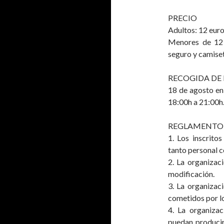
PRECIO
Adultos: 12 eur
Menores de 12 
seguro y camise
RECOGIDA DE
18 de agosto en
18:00h a 21:00h
REGLAMENTO
1. Los inscrito
tanto personal c
2. La organizac
modificación.
3. La organizac
cometidos por lo
4. La organiza
puedan producir