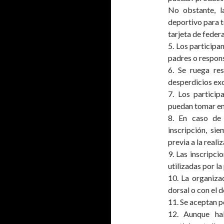
No obstante, l
deportivo para t
tarjeta de feder
5. Los particip
padres o respon
6. Se ruega re
desperdicios exc
7. Los particip
puedan tomar en 
8. En caso de 
inscripción, si
previa a la reali
9. Las inscripci
utilizadas por la
10. La organiza
dorsal o con el 
11. Se aceptan p
12. Aunque ha