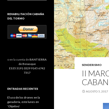
REHABILITACIÓN CABAÑA
DEL TORMO
o en la cuenta de
BANTIERRA
de Benasque
SENDERISMO
ES35 3191 0329 9145 6742
II MAR
7317
CABAN
ENTRADAS RECIENTES
AGOSTO 5, 2017
El uso de los drones en la
ganadería, este lunes en
‘Objetivo’